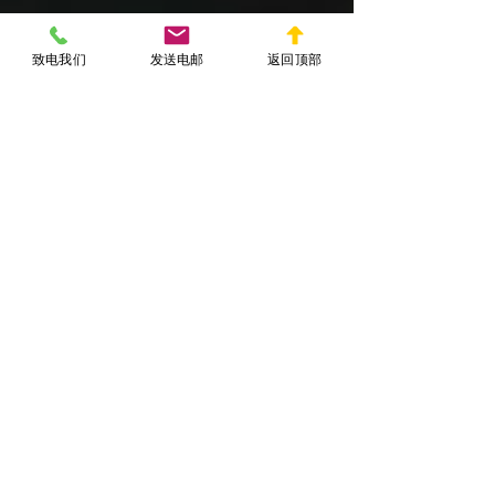
致电我们
发送电邮
返回顶部
Xintuolvshi.com 专业信托律师
信托
白卡信托：资产保护与医
疗福利策略