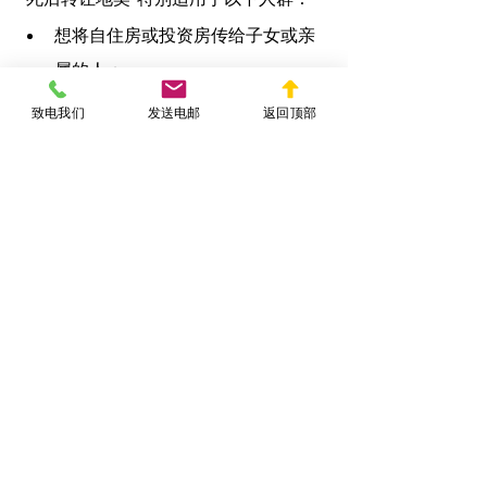
想将自住房或投资房传给子女或亲
属的人；
不想设立复杂信托的人；
致电我们
发送电邮
返回顶部
家庭结构清晰明确，无继承争议风
险；
希望节省遗产认证时间与费用的退
休人群；
有一定法律意识，希望在生前规划
资产传承。
当然，如果您的资产类型复杂、继承人
众多或预期有争议，建议您结合TODD
与信托/遗嘱综合运用。
总结：TODD是实用高效