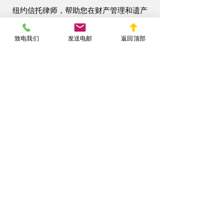
纽约信托律师，帮助您在财产管理和遗产
规划方面做出明智的决策。​
致电我们
发送电邮
返回顶部
< Back
联系纽约信托律师