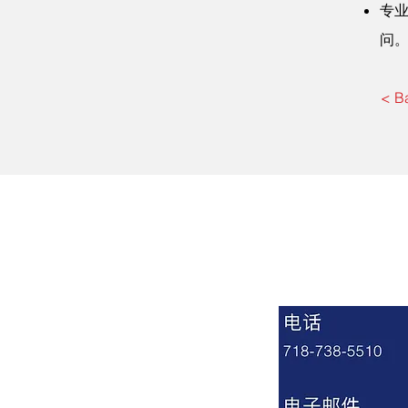
专
问
< B