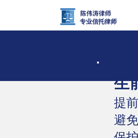
​专业信托律师
生
提
避
​保