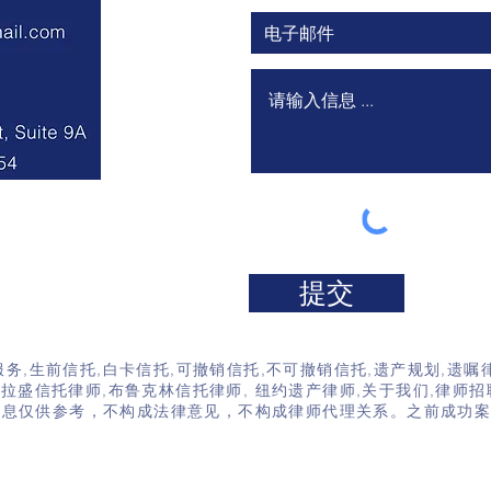
提交
024 by XINTUOLVSHI.com 专注信托法,专业信托律师,纽约信
服务
,
生前信托
,
白卡信托
,
可撤销信托
,
不可撤销信托
,
遗产规划
,
遗嘱
法拉盛信托律师
,
布鲁克林信托律师
,
纽约遗产律师
,
关于我们
,
律师招
息仅供参考，不构成法律意见，不构成律师代理关系。之前成功案例不