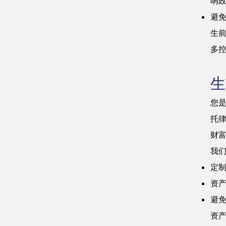
响
避
生
多
生
您
托
财
我
定
资
避
资