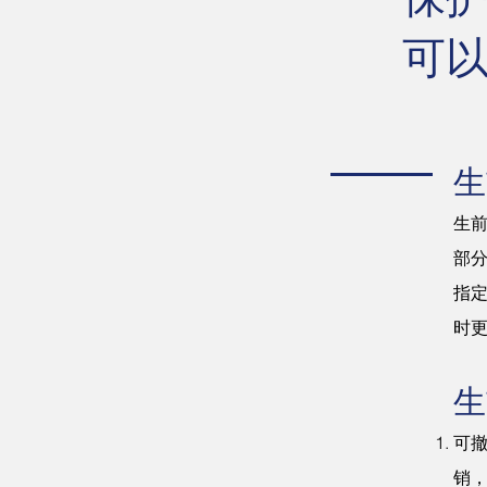
​可
生
生前
部
指定
时
生
可
销