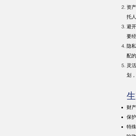
资
托
避
要经
隐
配
灵
划
生
财
保
特